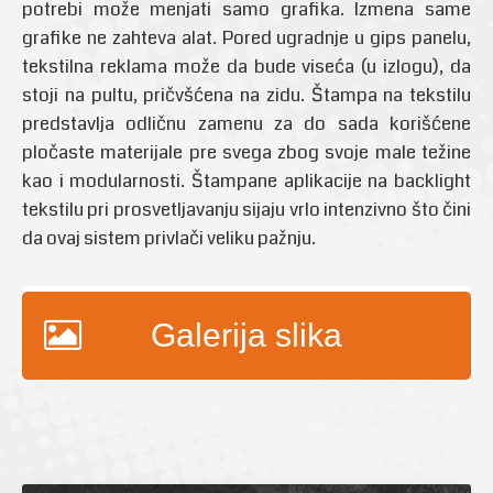
potrebi može menjati samo grafika. Izmena same
grafike ne zahteva alat. Pored ugradnje u gips panelu,
tekstilna reklama može da bude viseća (u izlogu), da
stoji na pultu, pričvšćena na zidu. Štampa na tekstilu
predstavlja odličnu zamenu za do sada korišćene
pločaste materijale pre svega zbog svoje male težine
kao i modularnosti. Štampane aplikacije na backlight
tekstilu pri prosvetljavanju sijaju vrlo intenzivno što čini
da ovaj sistem privlači veliku pažnju.
Galerija slika