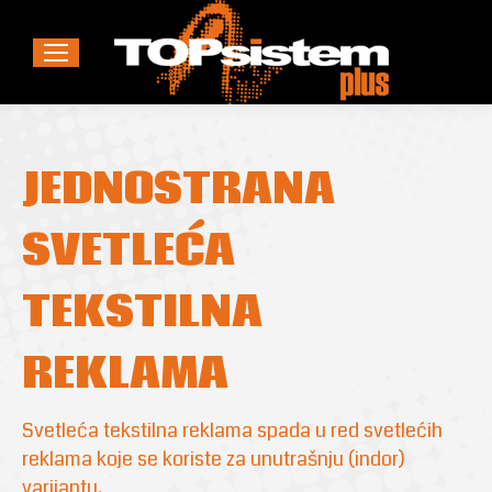
JEDNOSTRANA
SVETLEĆA
TEKSTILNA
REKLAMA
Svetleća tekstilna reklama spada u red svetlećih
reklama koje se koriste za unutrašnju (indor)
varijantu.