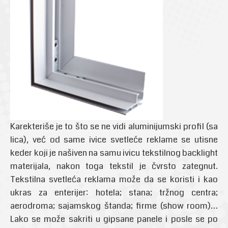
Karekteriše je to što se ne vidi aluminijumski profil (sa
lica), već od same ivice svetleće reklame se utisne
keder koji je našiven na samu ivicu tekstilnog backlight
materijala, nakon toga tekstil je čvrsto zategnut.
Tekstilna svetleća reklama može da se koristi i kao
ukras za enterijer: hotela; stana; tržnog centra;
aerodroma; sajamskog štanda; firme (show room)…
Lako se može sakriti u gipsane panele i posle se po