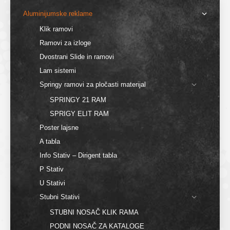
Aluminijumske reklame
Klik ramovi
Ramovi za izloge
Dvostrani Slide in ramovi
Lam sistemi
Springy ramovi za pločasti materijal
SPRINGY 21 RAM
SPRIGY ELIT RAM
Poster lajsne
A tabla
Info Stativ – Dirigent tabla
P Stativ
U Stativi
Stubni Stativi
STUBNI NOSAČ KLIK RAMA
PODNI NOSAČ ZA KATALOGE