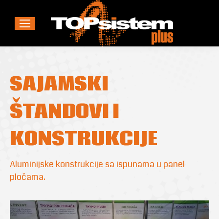
SAJAMSKI
ŠTANDOVI I
KONSTRUKCIJE
Aluminijske konstrukcije sa ispunama u panel
pločama.