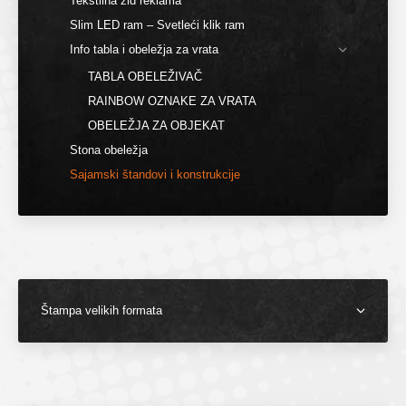
Tekstilna zid reklama
Slim LED ram – Svetleći klik ram
Info tabla i obeležja za vrata
TABLA OBELEŽIVAČ
RAINBOW OZNAKE ZA VRATA
OBELEŽJA ZA OBJEKAT
Stona obeležja
Sajamski štandovi i konstrukcije
Štampa velikih formata