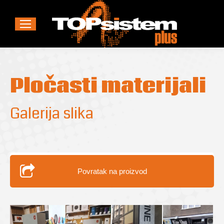
Pločasti materijali
Galerija slika
Povratak na proizvod