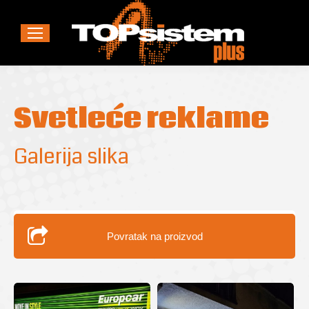
Svetleće reklame
Galerija slika
Povratak na proizvod