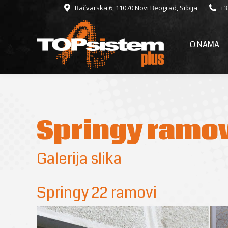
Bačvarska 6, 11070 Novi Beograd, Srbija
+3
O NAMA
Springy ramo
Galerija slika
Springy 22 ramovi