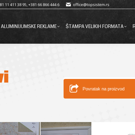
81 11 411 38 95, +381 66 866 444 6
office@topsistem.rs
ALUMINIJUMSKE REKLAME
ŠTAMPA VELIKIH FORMATA
vi
Povratak na proizvod