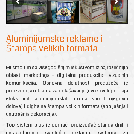
Aluminijumske reklame i
Štampa velikih formata
Mi smo tim sa višegodišnjim iskustvom iz najrazličitijih
oblasti marketinga – digitalne produkcije i vizuelnih
komunikacija. Osnovna delatnost preduzeća je
proizvodnja reklama za oglašavanje (uvoz i veleprodaja
eloksiranih aluminijumskih profila kao I njegovih
delova) i digitalna štampa velikih formata (spoljašnja i
unutrašnja dekoracija).
Top sistem plus je domaći proizvođač standardnih i
nestandardnih svetlećih reklama, sistema za