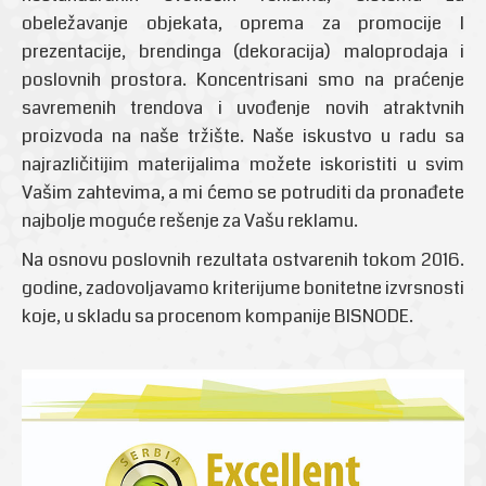
obeležavanje objekata, oprema za promocije I
prezentacije, brendinga (dekoracija) maloprodaja i
poslovnih prostora. Koncentrisani smo na praćenje
savremenih trendova i uvođenje novih atraktvnih
proizvoda na naše tržište. Naše iskustvo u radu sa
najrazličitijim materijalima možete iskoristiti u svim
Vašim zahtevima, a mi ćemo se potruditi da pronađete
najbolje moguće rešenje za Vašu reklamu.
Na osnovu poslovnih rezultata ostvarenih tokom 2016.
godine, zadovoljavamo kriterijume bonitetne izvrsnosti
koje, u skladu sa procenom kompanije BISNODE.