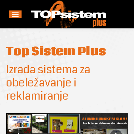
Top Sistem Plus
Izrada sistema za
obeležavanje i
reklamiranje